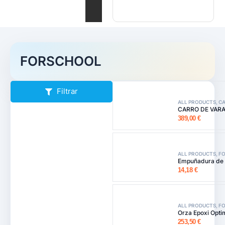
FORSCHOOL
Filtrar
ALL PRODUCTS
,
C
CARRO DE VAR
389,00
€
ALL PRODUCTS
,
FO
Empuñadura de 
14,18
€
ALL PRODUCTS
,
FO
Orza Epoxi Optim
253,50
€