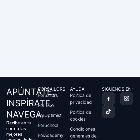
FORSAILORS
AYUDA
SIGUENOS EN:
APÚNTATE.
T
I
ForSailors
Política de
i
n
INSPÍRATE.
privacidad
k
s
ForILCA
t
t
NAVEGA.
Política de
ForOptimist
o
a
cookies
k
g
Recibe en tu
ForSchool
r
correo las
Condiciones
a
mejores
ForAcademy
generales de
m
oportunidades