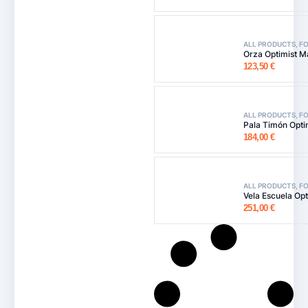
ALL PRODUCTS
,
FO
Orza Optimist Ma
123,50
€
ALL PRODUCTS
,
FO
Pala Timón Optim
184,00
€
ALL PRODUCTS
,
F
Vela Escuela Op
251,00
€