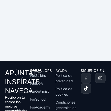
FORSAILORS
AYUDA
SIGUENOS EN:
APÚNTATE.
T
I
ForSailors
Política de
i
n
INSPÍRATE.
privacidad
k
s
ForILCA
t
t
NAVEGA.
Política de
ForOptimist
o
a
cookies
k
g
Recibe en tu
ForSchool
r
correo las
Condiciones
a
mejores
ForAcademy
generales de
m
oportunidades