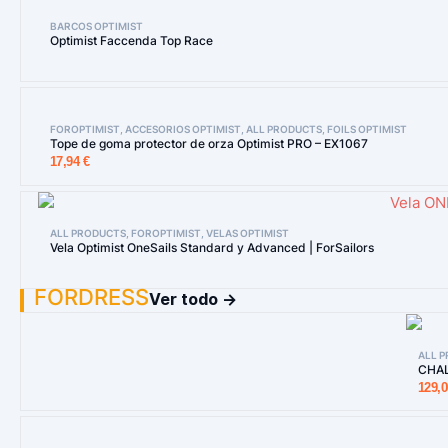
BARCOS OPTIMIST
Optimist Faccenda Top Race
FOROPTIMIST
,
ACCESORIOS OPTIMIST
,
ALL PRODUCTS
,
FOILS OPTIMIST
Tope de goma protector de orza Optimist PRO – EX1067
17,94
€
ALL PRODUCTS
,
FOROPTIMIST
,
VELAS OPTIMIST
Vela Optimist OneSails Standard y Advanced | ForSailors
FORDRESS
Ver todo →
ALL 
CHAL
129,