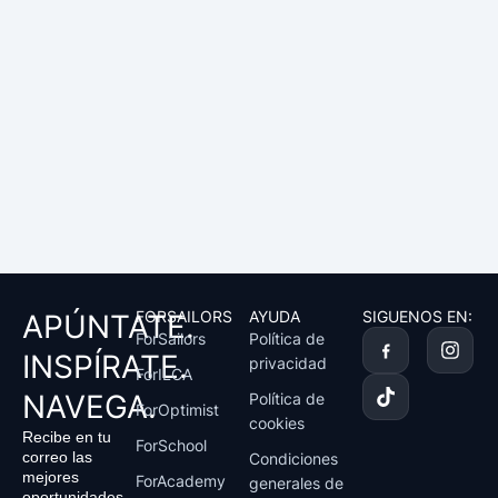
,
8
€
7
.
€
.
FORSAILORS
AYUDA
SIGUENOS EN:
APÚNTATE.
T
I
ForSailors
Política de
i
n
INSPÍRATE.
privacidad
k
s
ForILCA
t
t
NAVEGA.
Política de
ForOptimist
o
a
cookies
k
g
Recibe en tu
ForSchool
r
correo las
Condiciones
a
mejores
ForAcademy
generales de
m
oportunidades