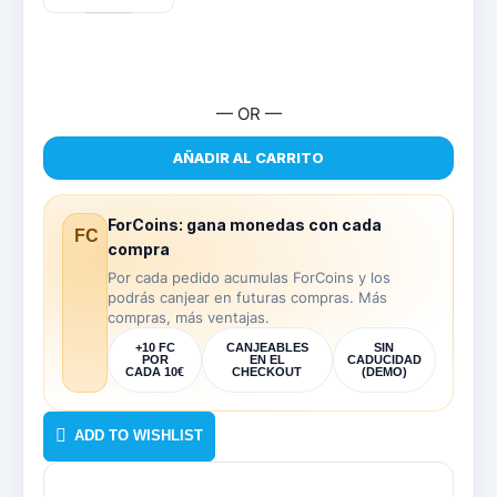
Pata
de
Gallo
Optimist
–
EX1362
— OR —
cantidad
AÑADIR AL CARRITO
ForCoins: gana monedas con cada
FC
compra
Por cada pedido acumulas ForCoins y los
podrás canjear en futuras compras. Más
compras, más ventajas.
+10 FC
CANJEABLES
SIN
POR
EN EL
CADUCIDAD
CADA 10€
CHECKOUT
(DEMO)
ADD TO WISHLIST