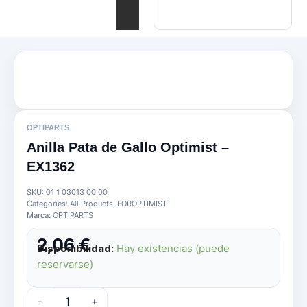
OPTIPARTS
Anilla Pata de Gallo Optimist –
EX1362
SKU:
01 1 03013 00 00
Categories:
All Products
,
FOROPTIMIST
Marca:
OPTIPARTS
2,06
€
Disponibilidad:
Hay existencias (puede
reservarse)
Anilla
-
+