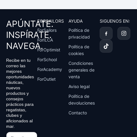
FORSAILORS
AYUDA
SIGUENOS EN:
APÚNTATE.
T
I
ForSailors
Política de
INSPÍRATE.
i
n
privacidad
k
s
ForILCA
NAVEGA.
t
t
Política de
ForOptimist
o
a
cookies
k
g
ForSchool
Recibe en tu
r
Condiciones
correo las
a
ForAcademy
generales de
mejores
m
venta
oportunidades
ForOutlet
náuticas,
Aviso legal
nuevos
productos y
Política de
consejos
devoluciones
prácticos para
regatistas,
Contacto
clubes y
aficionados al
mar.