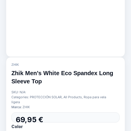
ZHIK
Zhik Men’s White Eco Spandex Long
Sleeve Top
SKU:
N/A:
Categories:
PROTECCIÓN SOLAR
,
All Products
,
Ropa para vela
ligera
Marca:
ZHIK
69,95
€
Zhik
Color
Men’s