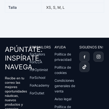
Talla
XS, S, M, L
FORSAILORS
AYUDA
SIGUENOS EN:
APÚNTATE.
T
I
ForSailors
Política de
INSPÍRATE.
i
n
privacidad
k
s
ForILCA
NAVEGA.
t
t
Política de
ForOptimist
o
a
cookies
k
g
ForSchool
Recibe en tu
r
Condiciones
correo las
a
ForAcademy
generales de
mejores
m
venta
oportunidades
ForOutlet
náuticas,
Aviso legal
nuevos
productos y
Política de
consejos