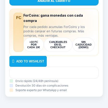
AÑADIR AL CARRITO
ForCoins: gana monedas con cada
FC
compra
Por cada pedido acumulas ForCoins y los
podrás canjear en futuras compras. Más
compras, más ventajas.
+10 FC
CANJEABLES
SIN
POR
EN EL
CADUCIDAD
CADA 10€
CHECKOUT
(DEMO)
ADD TO WISHLIST
Envío rápido (24/48h península)
Devolución 30 días sin complicaciones
Soporte experto por WhatsApp y email