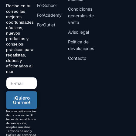
k
g
ForSchool
Recibe en tu
r
Condiciones
correo las
a
ForAcademy
generales de
mejores
m
venta
oportunidades
ForOutlet
náuticas,
Aviso legal
nuevos
productos y
Política de
consejos
devoluciones
prácticos para
regatistas,
Contacto
clubes y
aficionados al
mar.
¡Quiero
Unirme!
No compartiremos tus
datos con nadie. Al
hacer clic en el botón
de suscripción,
aceptas nuestros
Términos de uso y
Política de privacidad.