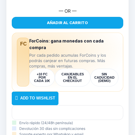
PRO
cantidad
— OR —
AÑADIR AL CARRITO
ForCoins: gana monedas con cada
FC
compra
Por cada pedido acumulas ForCoins y los
podrás canjear en futuras compras. Más
compras, más ventajas.
+10 FC
CANJEABLES
SIN
POR
EN EL
CADUCIDAD
CADA 10€
CHECKOUT
(DEMO)
ADD TO WISHLIST
Envío rápido (24/48h península)
Devolución 30 días sin complicaciones
Soporte experto por WhatsApp y email