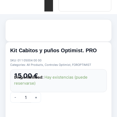
Kit Cabitos y puños Optimist. PRO
SKU:
01 1 05004 00 00
Categories:
All Products
,
Controles Optimist
,
FOROPTIMIST
15,00
€
Disponibilidad:
Hay existencias (puede
reservarse)
Kit
-
+
Cabitos
y
puños
Optimist.