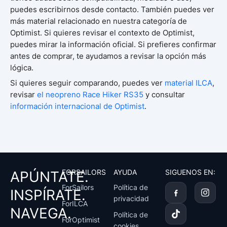
puedes escribirnos desde contacto. También puedes ver
más material relacionado en nuestra categoría de
Optimist. Si quieres revisar el contexto de Optimist,
puedes mirar la información oficial. Si prefieres confirmar
antes de comprar, te ayudamos a revisar la opción más
lógica.
Si quieres seguir comparando, puedes ver
material ILCA
,
revisar
el neopreno Race Hiker RS35
y consultar
información internacional de Optimist
.
FORSAILORS
AYUDA
SIGUENOS EN:
APÚNTATE.
T
I
ForSailors
Política de
INSPÍRATE.
i
n
privacidad
k
s
ForILCA
NAVEGA.
t
t
Política de
ForOptimist
o
a
cookies