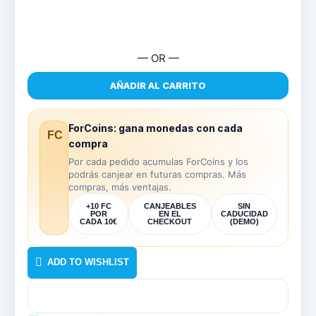
6-
7
cantidad
— OR —
AÑADIR AL CARRITO
ForCoins: gana monedas con cada
FC
compra
Por cada pedido acumulas ForCoins y los
podrás canjear en futuras compras. Más
compras, más ventajas.
+10 FC
CANJEABLES
SIN
POR
EN EL
CADUCIDAD
CADA 10€
CHECKOUT
(DEMO)
ADD TO WISHLIST