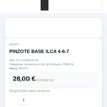
DEVOTI
PINZOTE BASE ILCA 4-6-7
SKU:
01 2 07006 00 00
Categories:
Accesorios ILCA
,
All Products
,
FORILCA
Marca:
DEVOTI
28,00
€
Disponible para reserva
PINZOTE
Disponible para reserva
BASE
ILCA
4-