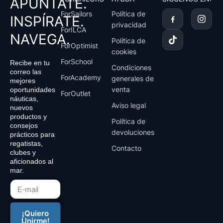
APÚNTATE.
T
I
ForSailors
Política de
INSPÍRATE.
i
n
privacidad
k
s
ForILCA
NAVEGA.
t
t
Política de
ForOptimist
o
a
cookies
k
g
ForSchool
Recibe en tu
r
Condiciones
correo las
a
ForAcademy
generales de
mejores
m
venta
oportunidades
ForOutlet
náuticas,
Aviso legal
nuevos
productos y
Política de
consejos
devoluciones
prácticos para
regatistas,
Contacto
clubes y
aficionados al
mar.
¡Quiero
Unirme!