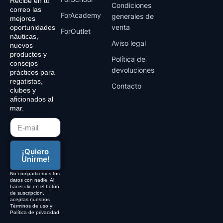
Recibe en tu
r
Condiciones
correo las
a
ForAcademy
generales de
mejores
m
venta
oportunidades
ForOutlet
náuticas,
Aviso legal
nuevos
productos y
Política de
consejos
devoluciones
prácticos para
regatistas,
Contacto
clubes y
aficionados al
mar.
¡Quiero
Unirme!
No compartiremos tus
datos con nadie. Al
hacer clic en el botón
de suscripción,
aceptas nuestros
Términos de uso y
Política de privacidad.