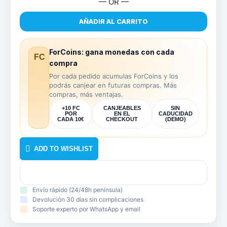
— OR —
AÑADIR AL CARRITO
ForCoins: gana monedas con cada
FC
compra
Por cada pedido acumulas ForCoins y los
podrás canjear en futuras compras. Más
compras, más ventajas.
+10 FC
CANJEABLES
SIN
POR
EN EL
CADUCIDAD
CADA 10€
CHECKOUT
(DEMO)
ADD TO WISHLIST
Envío rápido (24/48h península)
Devolución 30 días sin complicaciones
Soporte experto por WhatsApp y email