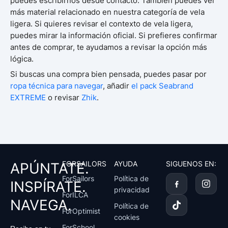
puedes escribirnos desde contacto. También puedes ver
más material relacionado en nuestra categoría de vela
ligera. Si quieres revisar el contexto de vela ligera,
puedes mirar la información oficial. Si prefieres confirmar
antes de comprar, te ayudamos a revisar la opción más
lógica.
Si buscas una compra bien pensada, puedes pasar por
ropa técnica para navegar
, añadir
el pack Seabrand
EXTREME
o revisar
Zhik
.
FORSAILORS
AYUDA
SIGUENOS EN:
APÚNTATE.
T
I
ForSailors
Política de
INSPÍRATE.
i
n
privacidad
k
s
ForILCA
NAVEGA.
t
t
Política de
ForOptimist
o
a
cookies
k
g
ForSchool