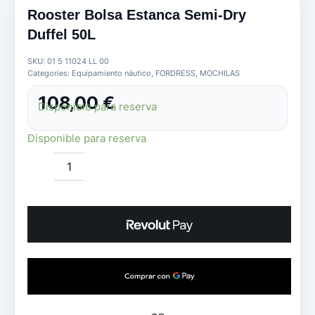
Rooster Bolsa Estanca Semi-Dry
Duffel 50L
SKU:
01 5 11024 LL 00
Categories:
Equipamiento náutico
,
FORDRESS
,
MOCHILAS
108,00
€
Disponible para reserva
Rooster
Disponible para reserva
Bolsa
Estanca
Semi-
Dry
Duffel
50L
cantidad