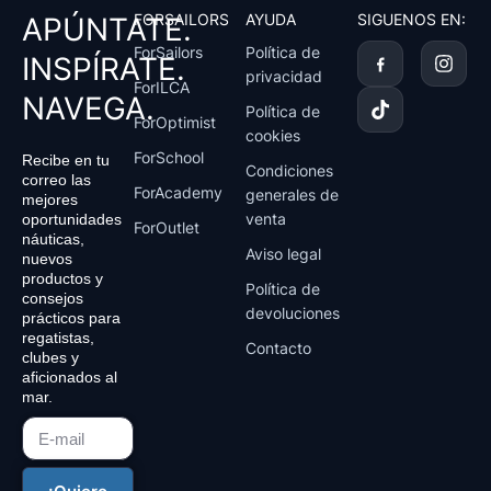
FORSAILORS
AYUDA
SIGUENOS EN:
APÚNTATE.
T
I
ForSailors
Política de
INSPÍRATE.
i
n
privacidad
k
s
ForILCA
NAVEGA.
t
t
Política de
ForOptimist
o
a
cookies
k
g
ForSchool
Recibe en tu
r
Condiciones
correo las
a
ForAcademy
generales de
mejores
m
venta
oportunidades
ForOutlet
náuticas,
Aviso legal
nuevos
productos y
Política de
consejos
devoluciones
prácticos para
regatistas,
Contacto
clubes y
aficionados al
mar.