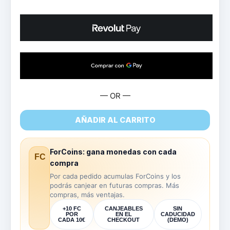
— OR —
AÑADIR AL CARRITO
ForCoins: gana monedas con cada
FC
compra
Por cada pedido acumulas ForCoins y los
podrás canjear en futuras compras. Más
compras, más ventajas.
+10 FC
CANJEABLES
SIN
POR
EN EL
CADUCIDAD
CADA 10€
CHECKOUT
(DEMO)