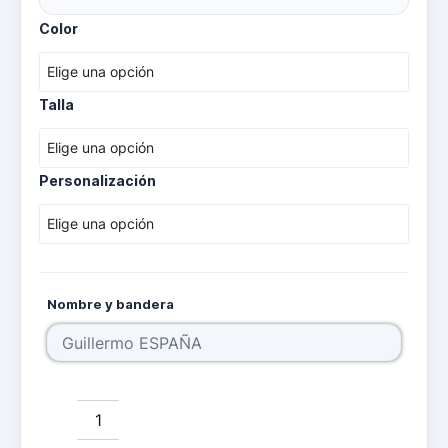
de
CHALECO
Color
DE
precios:
IMPACTO
SEABRAND
desde
cantidad
Talla
129,00 €
hasta
Personalización
139,00 €
Nombre y bandera