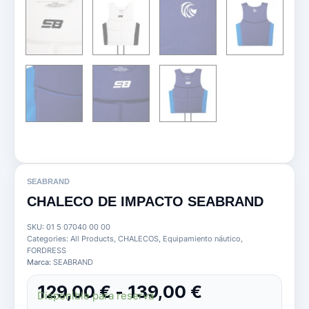
SEABRAND
CHALECO DE IMPACTO SEABRAND
SKU:
01 5 07040 00 00
Categories:
All Products
,
CHALECOS
,
Equipamiento náutico
,
FORDRESS
Marca:
SEABRAND
Rango
129,00
€
-
139,00
€
Disponible para reserva