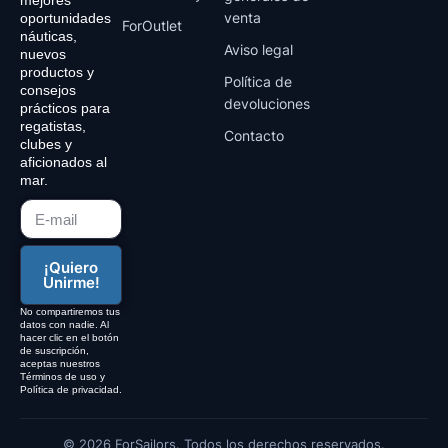
mejores
m
venta
oportunidades
ForOutlet
náuticas,
Aviso legal
nuevos
productos y
Política de
consejos
devoluciones
prácticos para
regatistas,
Contacto
clubes y
aficionados al
mar.
¡Quiero
Unirme!
No compartiremos tus
datos con nadie. Al
hacer clic en el botón
de suscripción,
aceptas nuestros
Términos de uso y
Política de privacidad.
© 2026 ForSailors. Todos los derechos reservados.