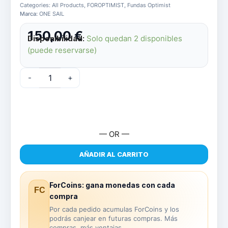
Categories:
All Products
,
FOROPTIMIST
,
Fundas Optimist
Marca:
ONE SAIL
150,00
€
Disponibilidad:
Solo quedan 2 disponibles
(puede reservarse)
Funda
-
+
de
Optimist
NO
Acolchada
ONE
SAIL
— OR —
cantidad
AÑADIR AL CARRITO
ForCoins: gana monedas con cada
FC
compra
Por cada pedido acumulas ForCoins y los
podrás canjear en futuras compras. Más
compras, más ventajas.