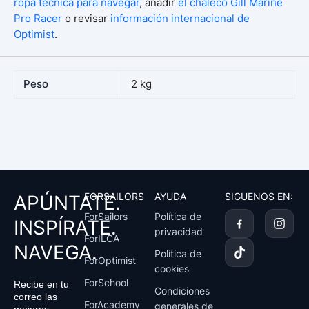
ropa técnica para navegar
, añadir
el chaleco Gill Marine
Pro Racer
o revisar
información internacional de
Optimist
.
Peso
2 kg
FORSAILORS
AYUDA
SIGUENOS EN:
APÚNTATE.
T
I
ForSailors
Política de
INSPÍRATE.
i
n
privacidad
k
s
ForILCA
NAVEGA.
t
t
Política de
ForOptimist
o
a
cookies
k
g
ForSchool
Recibe en tu
r
Condiciones
correo las
a
ForAcademy
generales de