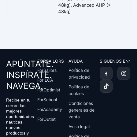
48kg), Advanced AHP (>
48kg)
FORSAILORS
AYUDA
SIGUENOS EN:
APÚNTATE.
T
I
ForSailors
Política de
INSPÍRATE.
i
n
privacidad
k
s
ForILCA
NAVEGA.
t
t
Política de
ForOptimist
o
a
cookies
k
g
ForSchool
Recibe en tu
r
Condiciones
correo las
a
ForAcademy
generales de
mejores
m
venta
oportunidades
ForOutlet
náuticas,
Aviso legal
nuevos
productos y
Política de