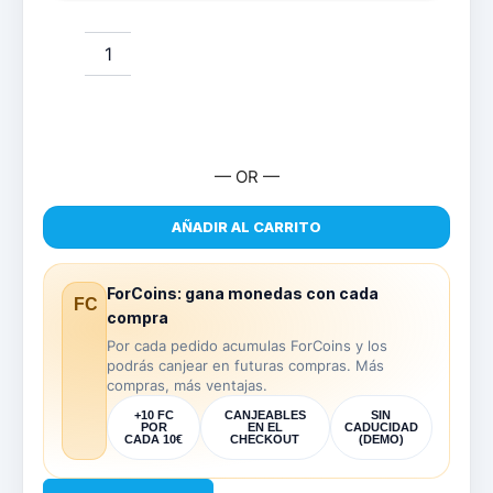
— OR —
AÑADIR AL CARRITO
ForCoins: gana monedas con cada
FC
compra
Por cada pedido acumulas ForCoins y los
podrás canjear en futuras compras. Más
compras, más ventajas.
+10 FC
CANJEABLES
SIN
POR
EN EL
CADUCIDAD
CADA 10€
CHECKOUT
(DEMO)