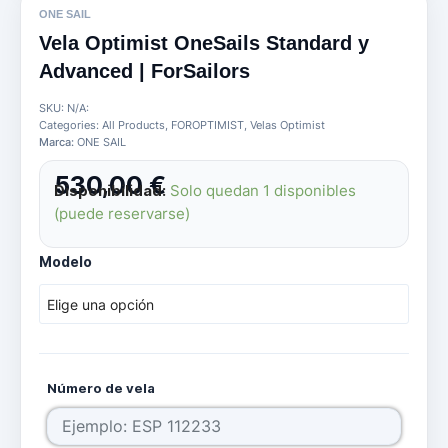
ONE SAIL
Vela Optimist OneSails Standard y
Advanced | ForSailors
SKU:
N/A:
Categories:
All Products
,
FOROPTIMIST
,
Velas Optimist
Marca:
ONE SAIL
530,00
€
Disponibilidad:
Solo quedan 1 disponibles
(puede reservarse)
Vela
Modelo
Optimist
OneSails
Standard
y
Advanced
|
Número de vela
ForSailors
cantidad